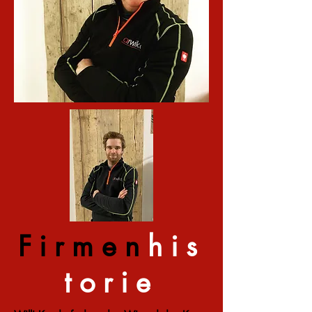
Firmen
his
torie