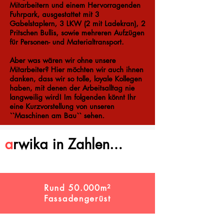
Mitarbeitern und einem Hervorragenden
Fuhrpark, ausgestattet mit 3
Gabelstaplern, 3 LKW (2 mit Ladekran), 2
Pritschen Bullis, sowie mehreren Aufzügen
für Personen- und Materialtransport.
Aber was wären wir ohne unsere
Mitarbeiter? Hier möchten wir auch ihnen
danken, dass wir so tolle, loyale Kollegen
haben, mit denen der Arbeitsalltag nie
langweilig wird! Im folgenden könnt Ihr
eine Kurzvorstellung von unseren
``Maschinen am Bau`` sehen.
a
rwika in Zahlen...
Rund 50.000m²
Fassadengerüst