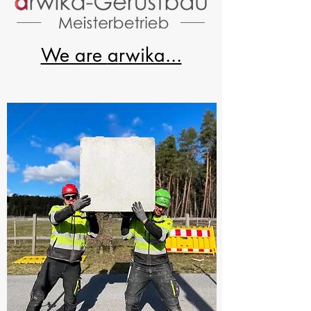
We are
a
rwika...