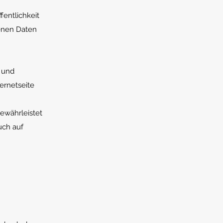
entlichkeit
enen Daten
n
e und
ernetseite
ewährleistet
uch auf