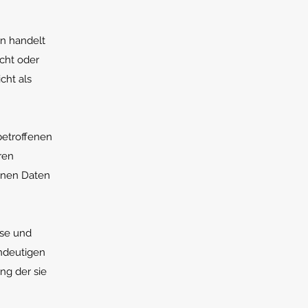
en handelt
cht oder
cht als
 betroffenen
ren
enen Daten
ise und
ndeutigen
ng der sie