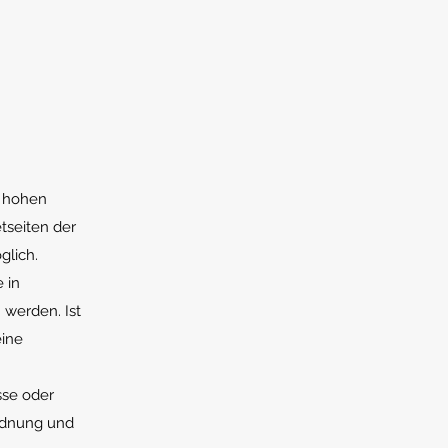
s hohen
tseiten der
glich.
 in
werden. Ist
eine
sse oder
ordnung und