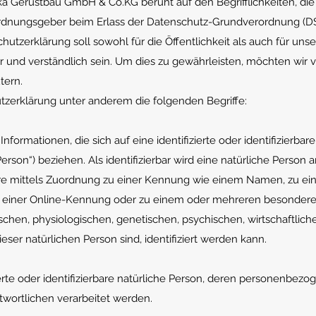
ka Gerüstbau GmbH & Co.KG beruht auf den Begrifflichkeiten, di
rordnungsgeber beim Erlass der Datenschutz-Grundverordnung (
tzerklärung soll sowohl für die Öffentlichkeit als auch für un
r und verständlich sein. Um dies zu gewährleisten, möchten wir v
tern.
tzerklärung unter anderem die folgenden Begriffe:
ormationen, die sich auf eine identifizierte oder identifizierbare
rson“) beziehen. Als identifizierbar wird eine natürliche Person
dere mittels Zuordnung zu einer Kennung wie einem Namen, zu ei
 einer Online-Kennung oder zu einem oder mehreren besonder
chen, physiologischen, genetischen, psychischen, wirtschaftlich
ieser natürlichen Person sind, identifiziert werden kann.
zierte oder identifizierbare natürliche Person, deren personenbez
twortlichen verarbeitet werden.