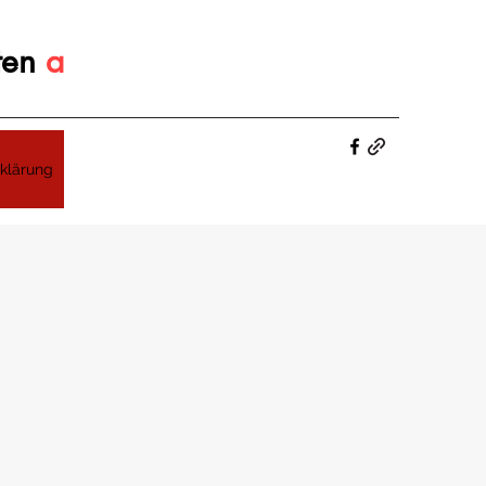
ten
a
klärung