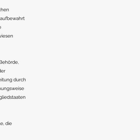
chen
 aufbewahrt
e
wiesen
 Behörde,
der
eitung durch
ehungsweise
liedstaaten
e, die