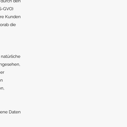
e durch den
DS-GVO)
sere Kunden
orab die
 natürliche
 angesehen,
ner
en
en,
ogene Daten