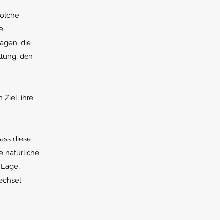
solche
e
agen, die
llung, den
Ziel, ihre
dass diese
 natürliche
 Lage,
wechsel